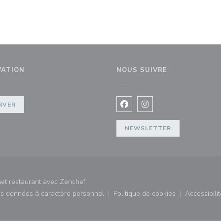
VATION
NOUS SUIVRE
elle fenêtre))
RVER
Facebook ((ouvre une nouvel
Instagram ((ouvre une 
NEWSLETTER
((ouvre une nouvelle fenêtre))
et restaurant avec
Zenchef
des données à caractère personnel
Politique de cookies
Accessibilit
)
((ouvre une nouvelle fenêtre))
((ouvre une nouvelle fe
((ouv