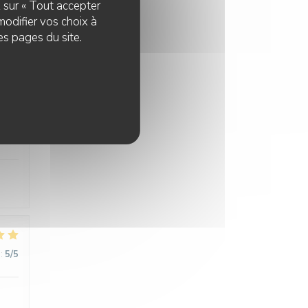
z sur « Tout accepter
:
5
/5
modifier vos choix à
es pages du site.
:
5
/5
:
5
/5