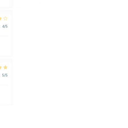
:
4
/5
:
5
/5