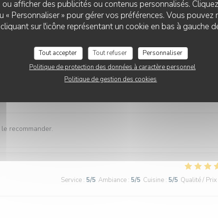
 ou afficher des publicités ou contenus personnalisés. Clique
Service
:
5
/5
Ambiance
:
5
/5
Cuisine
:
5
/5
Qualité / Prix
 ou « Personnaliser » pour gérer vos préférences. Vous pouvez 
liquant sur l'icône représentant un cookie en bas à gauche d
r the 🎥’s. Then a pleasant walk home 🏠 in the 8th EME
Tout accepter
Tout refuser
Personnaliser
Politique de protection des données à caractère personnel
Politique de gestion des cookies
Service
:
4
/5
Ambiance
:
5
/5
Cuisine
:
5
/5
Qualité / Prix
x le recommander.
Service
:
5
/5
Ambiance
:
5
/5
Cuisine
:
5
/5
Qualité / Prix