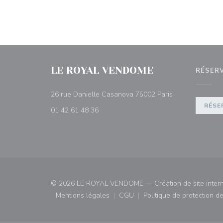
LE ROYAL VENDOME
RÉSER
((ouvre une nouv
26 rue Danielle Casanova 75002 Paris
RÉSE
01 42 61 48 36
© 2026 LE ROYAL VENDOME — Création de site intern
Mentions légales
CGU
Politique de protection 
((ouvre une nouvelle fenêtre))
((ouvre une nouvelle fenêtre)