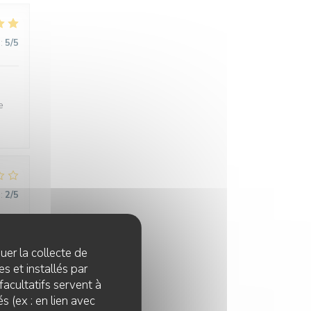
:
5
/5
e
:
2
/5
quer la collecte de
s et installés par
facultatifs servent à
s (ex : en lien avec