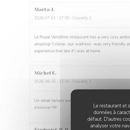
Marta
J
2026-07-01
- 17:30 - Couverts 2
Le Royal Vendôme restaurant has a very cozy ambia
amazing! Colene- our waitress- was very friendly a
experience feel like if I was at home.
Michel
E
2026-06-15
- 12:30 - Couverts 2
Un steak tartare avec une espèce de crème chantilly
Le restaurant et s
d’innover !!!!!
données à caractè
défaut. D'autres coo
analyser votre navi
Frederick W
H