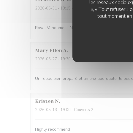
les réseaux sociaux)
2026-05-31
- 19:15 - Couverts 2
», « Tout refuser »
tout moment en c
Royal Vendome is NOW our go to Sunday Dinner afte
Mary Ellen
A
2026-05-27
- 19:30 - Couverts 2
Un repas bien préparé et un prix abordable. Je peu
Kristen
N
2026-05-13
- 19:00 - Couverts 2
Highly recommend