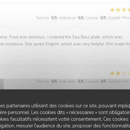
Service
:
5
/5
Ambiance
:
5
/5
Cuisine
:
5
/5
Qualité / Prix
nce. Food was delicious- I ordered the Sea Bass plate, which was
nd courteous. She spoke English, which was very helpful. She made th
Service
:
5
/5
Ambiance
:
5
/5
Cuisine
:
2
/5
Qualité / Prix
 au dessus …. Je n’avais jamais vu … restez au classique… arrêtez
es partenaires utilisent des cookies sur ce site, pouvant impli
re personnel. Les cookies dits « nécessaires » sont obligatoire
kies facultatifs nécessitent votre consentement. Ces cookies 
gation, mesurer l'audience du site, proposer des fonctionnalité