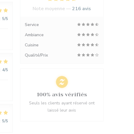
Note moyenne —
216 avis
:
5
/5
Service
Ambiance
Cuisine
Qualité/Prix
:
4
/5
100% avis vérifiés
Seuls les clients ayant réservé ont
laissé leur avis
:
5
/5