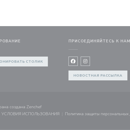
РОВАНИЕ
ПРИСОЕДИНЯЙТЕСЬ К НА
в новом окне))
ОНИРОВАТЬ СТОЛИК
Facebook ((открывается в 
Instagram ((открывае
НОВОСТНАЯ РАССЫЛКА
((открывается в новом окне))
рана создана
Zenchef
УСЛОВИЯ ИСПОЛЬЗОВАНИЯ
Политика защиты персональных
не))
((открывается в новом окне))
((открывает