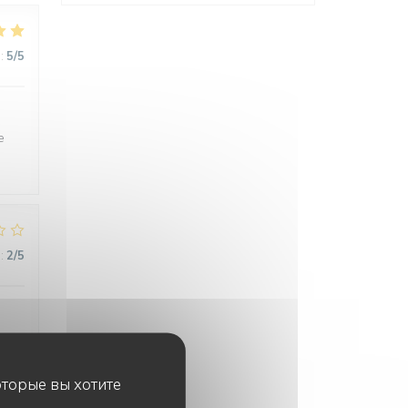
:
5
/5
e
:
2
/5
оторые вы хотите