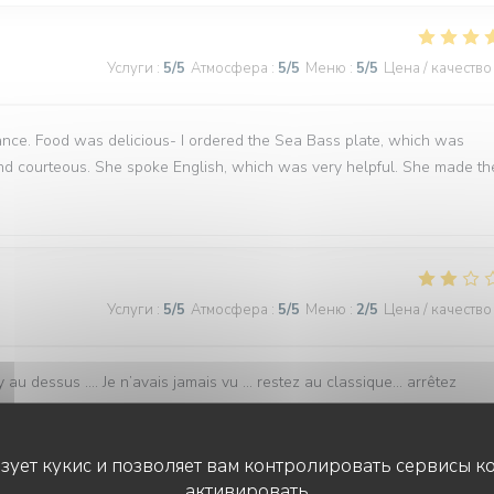
Услуги
:
5
/5
Атмосфера
:
5
/5
Меню
:
5
/5
Цена / качество
nce. Food was delicious- I ordered the Sea Bass plate, which was
nd courteous. She spoke English, which was very helpful. She made th
Услуги
:
5
/5
Атмосфера
:
5
/5
Меню
:
2
/5
Цена / качество
 au dessus …. Je n’avais jamais vu … restez au classique… arrêtez
ьзует кукис и позволяет вам контролировать сервисы к
активировать