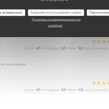
Услуги
:
5
/5
Атмосфера
:
5
/5
Меню
:
5
/5
Цена / качество
се активировать
Запретить использование cookies
Персонализ
Политика конфиденциальности
r the 🎥’s. Then a pleasant walk home 🏠 in the 8th EME
undefined
Услуги
:
4
/5
Атмосфера
:
5
/5
Меню
:
5
/5
Цена / качество
x le recommander.
Услуги
:
5
/5
Атмосфера
:
5
/5
Меню
:
5
/5
Цена / качество