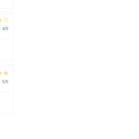
:
4
/5
:
5
/5