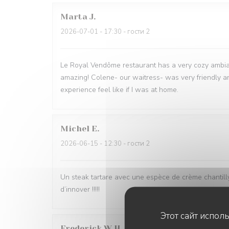
Marta
J
2026-07-01
- 17:30 - гости 2
Le Royal Vendôme restaurant has a very cozy ambia
amazing! Colene- our waitress- was very friendly a
experience feel like if I was at home.
Michel
E
2026-06-15
- 12:30 - гости 2
Un steak tartare avec une espèce de crème chantilly
d’innover !!!!!
Этот сайт испол
Frederick W
H