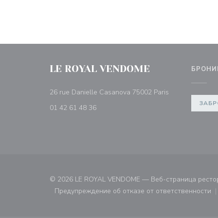
LE ROYAL VENDOME
БРОНИ
((открывается 
26 rue Danielle Casanova 75002 Paris
ЗАБР
01 42 61 48 36
© 2026 LE ROYAL VENDOME — Веб-страница ресто
Предупреждение об отказе от ответственности
((открывается в новом ок