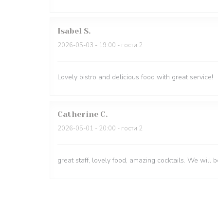
Isabel
S
2026-05-03
- 19:00 - гости 2
Lovely bistro and delicious food with great service!
Catherine
C
2026-05-01
- 20:00 - гости 2
great staff, lovely food, amazing cocktails. We will 