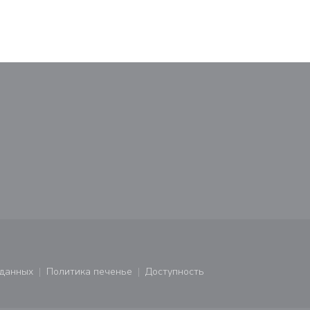
М
новом окне))
тся в новом окне))
 данных
Политика печенье
Доступность
ся в новом окне))
((открывается в новом окне))
((открывается в новом окне))