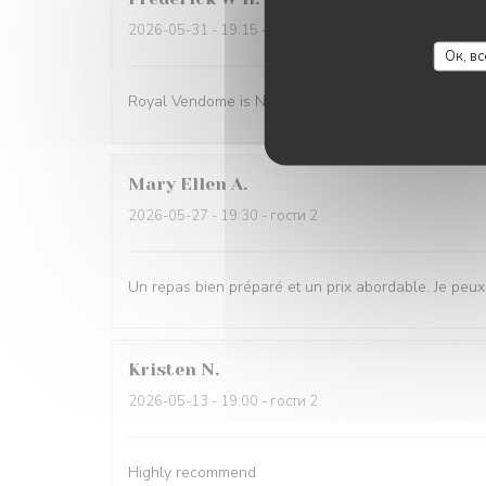
2026-05-31
- 19:15 - гости 2
Ок, в
Royal Vendome is NOW our go to Sunday Dinner afte
Mary Ellen
A
2026-05-27
- 19:30 - гости 2
Un repas bien préparé et un prix abordable. Je peu
Kristen
N
2026-05-13
- 19:00 - гости 2
Highly recommend